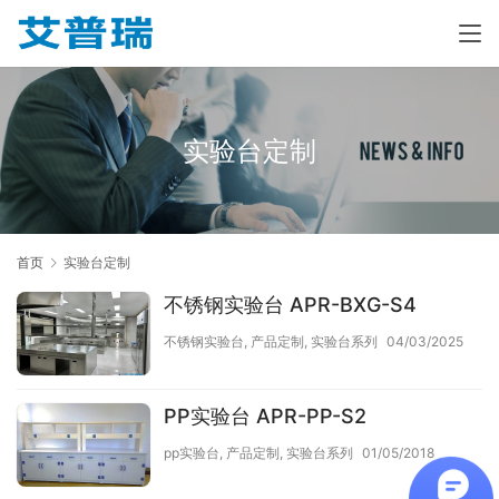
实验台定制
首页
实验台定制
不锈钢实验台 APR-BXG-S4
不锈钢实验台
,
产品定制
,
实验台系列
04/03/2025
PP实验台 APR-PP-S2
pp实验台
,
产品定制
,
实验台系列
01/05/2018