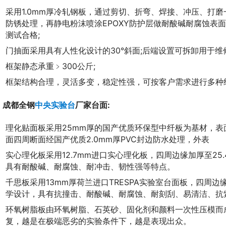
采用1.0mm厚冷轧钢板，通过剪切、折弯、焊接、冲压、打
防锈处理，再静电粉沫喷涂EPOXY防护层做耐酸碱耐腐蚀表面
测试合格;
门抽面采用具有人性化设计的30°斜面;后端设置可拆卸用于维
框架静态承重﹥300公斤;
框架结构合理，灵活多变，稳定性强，可按客户需求进行多种
、成都全钢
中央实验台
厂家台面:
理化贴面板采用25mm厚的国产优质环保型中纤板为基材，表面粘
面四周断面经国产优质2.0mm厚PVC封边防水处理，外表
实心理化板采用12.7mm进口实心理化板，四周边缘加厚至2
具有耐酸碱、耐腐蚀、耐冲击、韧性强等特点。
千思板采用13mm厚荷兰进口TRESPA实验室台面板，四周
学设计，具有抗撞击、耐酸碱、耐腐蚀、耐刻刮、易清洁、抗
环氧树脂板由环氧树脂、石英砂、固化剂和颜料一次性压模而
复，越是在极端恶劣的实验条件下，越是表现出众。