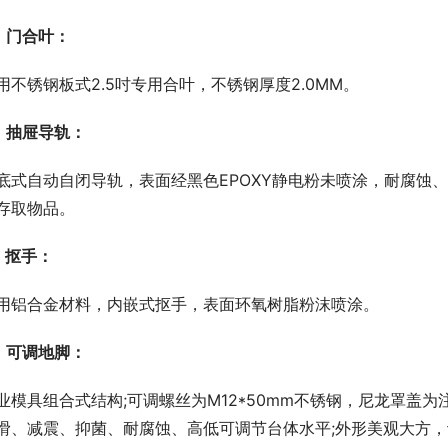
、门合叶：
用不锈钢板式2.5吋专用合叶，不锈钢厚度2.0MM。
、抽屉导轨：
底式自动自闭导轨，表面经黑色EPOXY静电粉未喷涂，耐腐蚀
存取物品。
、抠手：
用铝合金材料，内嵌式抠手，表面环氧树脂粉沫喷涂。
、可调地脚：
业模具组合式结构;可调螺丝为M12*50mm不锈钢，尼龙罩盖
滑、减震、抑菌、耐腐蚀、高低可调节台体水平;外形美观大方