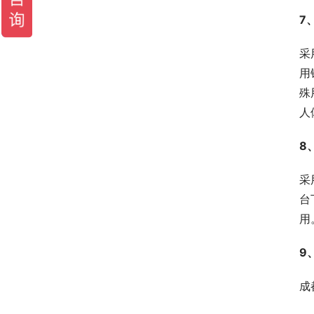
7
采
用
殊
人
8
采
台
用
9
成