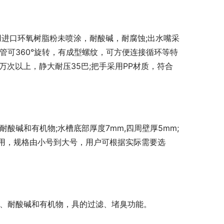
用进口环氧树脂粉未喷涂，耐酸碱，耐腐蚀;出水嘴采
管可360°旋转，有成型螺纹，可方便连接循环等特
万次以上，静大耐压35巴;把手采用PP材质，符合
酸碱和有机物;水槽底部厚度7mm,四周壁厚5mm;
用，规格由小号到大号，用户可根据实际需要选
蚀、耐酸碱和有机物，具的过滤、堵臭功能。