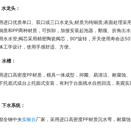
、水龙头：
用进口优质单口、双口或三口水龙头;材质为纯铜质;表面处理采
铜质和PP两种材质，可拆卸，加接安装起泡器，鹅颈、折角出水
用水水管;阀芯采用精密陶瓷阀芯，90°旋转，开关使用寿命达50
体工学设计，使用手感舒适、方便。
、水槽：
用进口高密度PP材质，模具一体成型，抑菌、易清洁、耐腐蚀、耐
下托底式或台上托面式安装，有利于台面残水自然回流，美观实
。
、下水系统：
都全钢中央
实验台
厂家，采用进口高密度PP材质沉水弯，耐腐